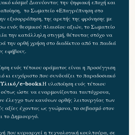
υακό κόσμο! Διανύοντας την ψηφιακή εποχή και
οποίηση, το Σωματείο «Επαγρύπνηση στο
ην εξισορρόπηση, της αρετής της φρόνησης με
σω ενός θεσμικού πλαισίου αξιών, το Σωματείο
ία την κατάλληλη στιγμή, θέτοντας στόχο να
ρά την ορθή χρήση στο διαδίκτυο από τα παιδιά
υς εφήβους.
ηση ενός τέτοιου οράματος είναι η προσέγγιση
λό κι ευχάριστο που συνδυάζει το παραδοσιακό
:
Υλικό/e-books
.
Η υλοποίηση ενός τέτοιου
, ούτως ώστε να εναρμονίζονται ταυτόχρονα,
τον έλεγχο των κανόνων ορθής λειτουργίας των
ές αξίες έχοντας ως γνώμονα, το σεβασμό στον
ι το Δημιουργό.
χή που κυριαρχεί η τεχνολογική κουλτούρα, σε